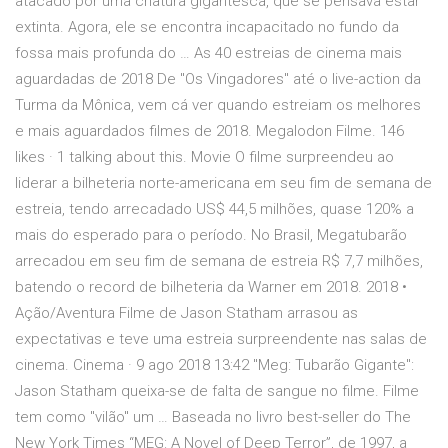
atacado por uma criatura gigantesca, que se pensava estar
extinta. Agora, ele se encontra incapacitado no fundo da
fossa mais profunda do … As 40 estreias de cinema mais
aguardadas de 2018 De "Os Vingadores" até o live-action da
Turma da Mônica, vem cá ver quando estreiam os melhores
e mais aguardados filmes de 2018. Megalodon Filme. 146
likes · 1 talking about this. Movie O filme surpreendeu ao
liderar a bilheteria norte-americana em seu fim de semana de
estreia, tendo arrecadado US$ 44,5 milhões, quase 120% a
mais do esperado para o período. No Brasil, Megatubarão
arrecadou em seu fim de semana de estreia R$ 7,7 milhões,
batendo o record de bilheteria da Warner em 2018. 2018 •
Ação/Aventura Filme de Jason Statham arrasou as
expectativas e teve uma estreia surpreendente nas salas de
cinema. Cinema · 9 ago 2018 13:42 "Meg: Tubarão Gigante":
Jason Statham queixa-se de falta de sangue no filme. Filme
tem como "vilão" um … Baseada no livro best-seller do The
New York Times “MEG: A Novel of Deep Terror”, de 1997, a