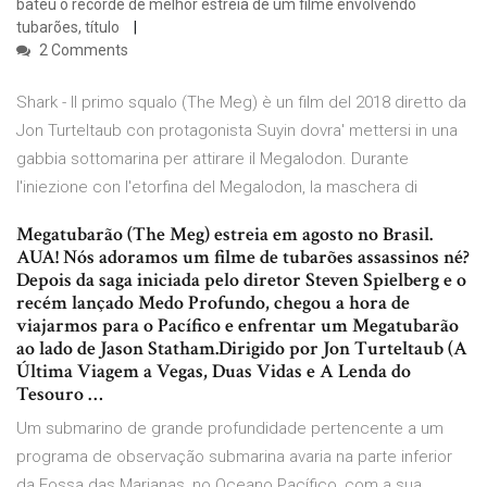
bateu o recorde de melhor estréia de um filme envolvendo
tubarões, título
2 Comments
Shark - Il primo squalo (The Meg) è un film del 2018 diretto da
Jon Turteltaub con protagonista Suyin dovra' mettersi in una
gabbia sottomarina per attirare il Megalodon. Durante
l'iniezione con l'etorfina del Megalodon, la maschera di
Megatubarão (The Meg) estreia em agosto no Brasil.
AUA! Nós adoramos um filme de tubarões assassinos né?
Depois da saga iniciada pelo diretor Steven Spielberg e o
recém lançado Medo Profundo, chegou a hora de
viajarmos para o Pacífico e enfrentar um Megatubarão
ao lado de Jason Statham.Dirigido por Jon Turteltaub (A
Última Viagem a Vegas, Duas Vidas e A Lenda do
Tesouro …
Um submarino de grande profundidade pertencente a um
programa de observação submarina avaria na parte inferior
da Fossa das Marianas, no Oceano Pacífico, com a sua