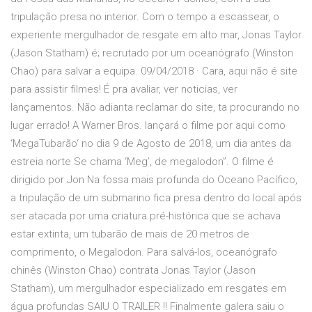
tripulação presa no interior. Com o tempo a escassear, o
experiente mergulhador de resgate em alto mar, Jonas Taylor
(Jason Statham) é; recrutado por um oceanógrafo (Winston
Chao) para salvar a equipa. 09/04/2018 · Cara, aqui não é site
para assistir filmes! É pra avaliar, ver noticias, ver
lançamentos. Não adianta reclamar do site, ta procurando no
lugar errado! A Warner Bros. lançará o filme por aqui como
‘MegaTubarão‘ no dia 9 de Agosto de 2018, um dia antes da
estreia norte Se chama ‘Meg’, de megalodon”. O filme é
dirigido por Jon Na fossa mais profunda do Oceano Pacífico,
a tripulação de um submarino fica presa dentro do local após
ser atacada por uma criatura pré-histórica que se achava
estar extinta, um tubarão de mais de 20 metros de
comprimento, o Megalodon. Para salvá-los, oceanógrafo
chinês (Winston Chao) contrata Jonas Taylor (Jason
Statham), um mergulhador especializado em resgates em
água profundas SAIU O TRAILER !! Finalmente galera saiu o