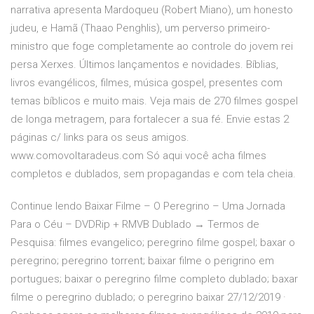
narrativa apresenta Mardoqueu (Robert Miano), um honesto
judeu, e Hamã (Thaao Penghlis), um perverso primeiro-
ministro que foge completamente ao controle do jovem rei
persa Xerxes. Últimos lançamentos e novidades. Bíblias,
livros evangélicos, filmes, música gospel, presentes com
temas bíblicos e muito mais. Veja mais de 270 filmes gospel
de longa metragem, para fortalecer a sua fé. Envie estas 2
páginas c/ links para os seus amigos.
www.comovoltaradeus.com Só aqui você acha filmes
completos e dublados, sem propagandas e com tela cheia.
Continue lendo Baixar Filme – O Peregrino – Uma Jornada
Para o Céu – DVDRip + RMVB Dublado → Termos de
Pesquisa: filmes evangelico; peregrino filme gospel; baxar o
peregrino; peregrino torrent; baixar filme o perigrino em
portugues; baixar o peregrino filme completo dublado; baxar
filme o peregrino dublado; o peregrino baixar 27/12/2019 ·