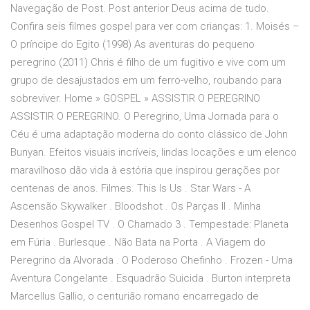
Navegação de Post. Post anterior Deus acima de tudo.
Confira seis filmes gospel para ver com crianças: 1. Moisés –
O príncipe do Egito (1998) As aventuras do pequeno
peregrino (2011) Chris é filho de um fugitivo e vive com um
grupo de desajustados em um ferro-velho, roubando para
sobreviver. Home » GOSPEL » ASSISTIR O PEREGRINO
ASSISTIR O PEREGRINO. O Peregrino, Uma Jornada para o
Céu é uma adaptação moderna do conto clássico de John
Bunyan. Efeitos visuais incríveis, lindas locações e um elenco
maravilhoso dão vida à estória que inspirou gerações por
centenas de anos. Filmes. This Is Us . Star Wars - A
Ascensão Skywalker . Bloodshot . Os Parças ll . Minha
Desenhos Gospel TV . O Chamado 3 . Tempestade: Planeta
em Fúria . Burlesque . Não Bata na Porta . A Viagem do
Peregrino da Alvorada . O Poderoso Chefinho . Frozen - Uma
Aventura Congelante . Esquadrão Suicida . Burton interpreta
Marcellus Gallio, o centurião romano encarregado de