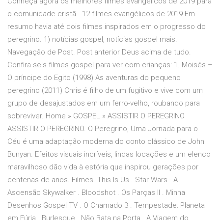
Conheça agora os melhores filmes evangélicos de 2019 para
o comunidade cristã - 12 filmes evangélicos de 2019 Em
resumo havia até dois filmes inspirados em o progresso do
peregrino. 1) notícias gospel, notícias gospel mais.
Navegação de Post. Post anterior Deus acima de tudo.
Confira seis filmes gospel para ver com crianças: 1. Moisés –
O príncipe do Egito (1998) As aventuras do pequeno
peregrino (2011) Chris é filho de um fugitivo e vive com um
grupo de desajustados em um ferro-velho, roubando para
sobreviver. Home » GOSPEL » ASSISTIR O PEREGRINO
ASSISTIR O PEREGRINO. O Peregrino, Uma Jornada para o
Céu é uma adaptação moderna do conto clássico de John
Bunyan. Efeitos visuais incríveis, lindas locações e um elenco
maravilhoso dão vida à estória que inspirou gerações por
centenas de anos. Filmes. This Is Us . Star Wars - A
Ascensão Skywalker . Bloodshot . Os Parças ll . Minha
Desenhos Gospel TV . O Chamado 3 . Tempestade: Planeta
em Fúria . Burlesque . Não Bata na Porta . A Viagem do