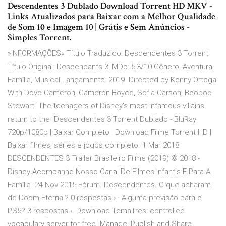
Descendentes 3 Dublado Download Torrent HD MKV -
Links Atualizados para Baixar com a Melhor Qualidade
de Som 10 e Imagem 10 | Grátis e Sem Anúncios -
Simples Torrent.
»INFORMAÇÕES« Título Traduzido: Descendentes 3 Torrent
Título Original: Descendants 3 IMDb: 5,3/10 Gênero: Aventura,
Família, Musical Lançamento: 2019 Directed by Kenny Ortega.
With Dove Cameron, Cameron Boyce, Sofia Carson, Booboo
Stewart. The teenagers of Disney's most infamous villains
return to the Descendentes 3 Torrent Dublado - BluRay
720p/1080p | Baixar Completo | Download Filme Torrent HD |
Baixar filmes, séries e jogos completo. 1 Mar 2018
DESCENDENTES 3 Trailer Brasileiro Filme (2019) © 2018 -
Disney Acompanhe Nosso Canal De Filmes Infantis E Para A
Família 24 Nov 2015 Fórum. Descendentes. O que acharam
de Doom Eternal? 0 respostas › · Alguma previsão para o
PS5? 3 respostas ›. Download TemaTres: controlled
vocabulary server for free. Manage, Publish and Share