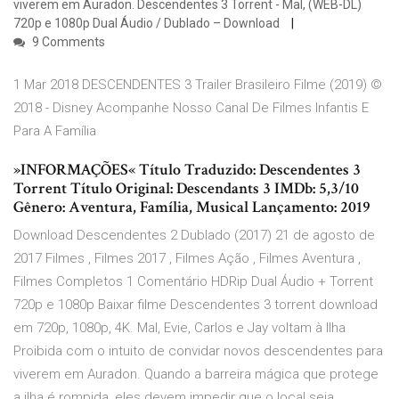
viverem em Auradon. Descendentes 3 Torrent - Mal, (WEB-DL)
720p e 1080p Dual Áudio / Dublado – Download
9 Comments
1 Mar 2018 DESCENDENTES 3 Trailer Brasileiro Filme (2019) ©
2018 - Disney Acompanhe Nosso Canal De Filmes Infantis E
Para A Família
»INFORMAÇÕES« Título Traduzido: Descendentes 3
Torrent Título Original: Descendants 3 IMDb: 5,3/10
Gênero: Aventura, Família, Musical Lançamento: 2019
Download Descendentes 2 Dublado (2017) 21 de agosto de
2017 Filmes , Filmes 2017 , Filmes Ação , Filmes Aventura ,
Filmes Completos 1 Comentário HDRip Dual Áudio + Torrent
720p e 1080p Baixar filme Descendentes 3 torrent download
em 720p, 1080p, 4K. Mal, Evie, Carlos e Jay voltam à Ilha
Proibida com o intuito de convidar novos descendentes para
viverem em Auradon. Quando a barreira mágica que protege
a ilha é rompida, eles devem impedir que o local seja