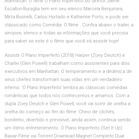
Manhattan. O filme O Plano Imperfeito do diretor Jaime
Escallon-Buraglia tem em seu elenco Marcela Benjumea,
Mirta Busnelli, Carlos Hurtado e Katherine Porto, e pode ser
clássicado como Comédia. O filme . Confira abaixo o trailer, a
sinopse, elenco e todas as informações que você precisa
para saber se este é o filme que você irá assistir hoje!
Assistir O Plano Imperfeito (2018) Harper (Zoey Deutch) e
Charlie (Glen Powell) trabalham como assistentes para dois
executivos em Manhattan. O temperamento e a dinâmica de
seus chefes transformam suas vidas em um verdadeiro
inferno. 'O Plano Imperfeito' lembra as clássicas comédias
românticas que todos nós conhecemos e amamos. Com a
dupla Zoey Deutch e Glen Powell, você vai sorrir de orelha a
orelha do começo ao fim do filme. Cheio de clichês,
bonitinho, divertido e previsível, ainda assim, continua sendo
um ótimo entretenimento. O Plano Imperfeito (Set It Up)
Baixar Filme via Torrent Download Magnet Completo Dual